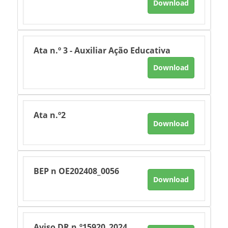
Download
Ata n.º 3 - Auxiliar Ação Educativa
Download
Ata n.º2
Download
BEP n OE202408_0056
Download
Aviso DR n.º15920_2024