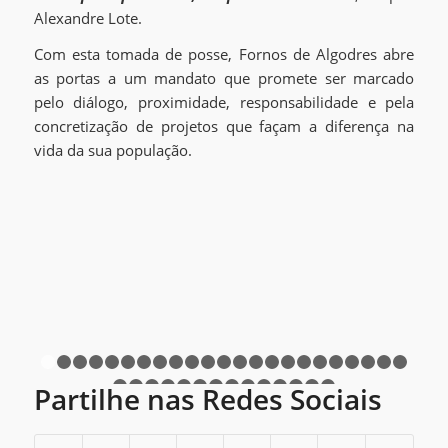
Alexandre Lote.
Com esta tomada de posse, Fornos de Algodres abre
as portas a um mandato que promete ser marcado
pelo diálogo, proximidade, responsabilidade e pela
concretização de projetos que façam a diferença na
vida da sua população.
1
2
3
4
5
6
7
8
9
10
11
12
13
14
15
16
17
18
1
Partilhe nas Redes Sociais
24
25
26
27
28
29
30
31
32
33
34
35
36
37