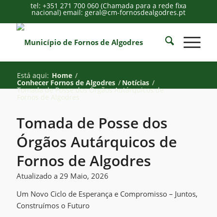
tel: +351 271 700 060 (Chamada para a rede fixa
nacional) email: geral@cm-fornosdealgodres.pt
Está aqui:
Home
/
Conhecer Fornos de Algodres
/
Notícias
/
Tomada de Posse dos Órgãos Autárquicos de
Fornos de Algodres
Tomada de Posse dos
Órgãos Autárquicos de
Fornos de Algodres
Atualizado a 29 Maio, 2026
Um Novo Ciclo de Esperança e Compromisso – Juntos,
Construímos o Futuro