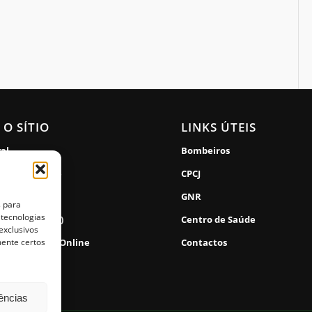
 O SÍTIO
LINKS ÚTEIS
gal
Bombeiros
de Privacidade
CPCJ
lidade
GNR
s para
 tecnologias
de Cookies (UE)
Centro de Saúde
exclusivos
mente certos
 Reclamações Online
Contactos
rências