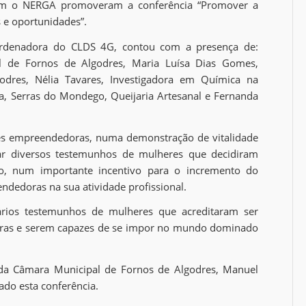
com o NERGA promoveram a conferência “Promover a
 e oportunidades”.
oordenadora do CLDS 4G, contou com a presença de:
al de Fornos de Algodres, Maria Luísa Dias Gomes,
dres, Nélia Tavares, Investigadora em Química na
ia, Serras do Mondego, Queijaria Artesanal e Fernanda
es empreendedoras, numa demonstração de vitalidade
ntar diversos testemunhos de mulheres que decidiram
so, num importante incentivo para o incremento do
dedoras na sua atividade profissional.
vários testemunhos de mulheres que acreditaram ser
doras e serem capazes de se impor no mundo dominado
 da Câmara Municipal de Fornos de Algodres, Manuel
ado esta conferência.