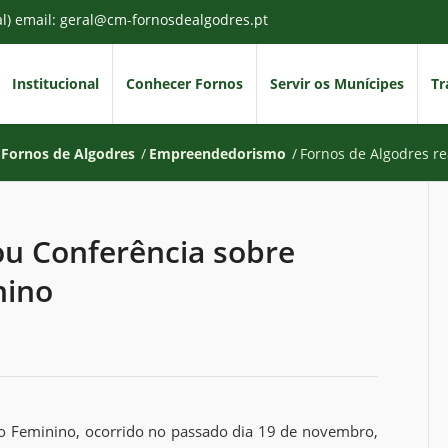
al) email: geral@cm-fornosdealgodres.pt
Institucional
Conhecer Fornos
Servir os Munícipes
Tr
Fornos de Algodres
/
Empreendedorismo
/
Fornos de Algodres r
ou Conferência sobre
nino
o Feminino, ocorrido no passado dia 19 de novembro,