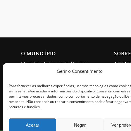
O MUNICÍPIO
SOBRE
Município de Fornos de Algodres
Aviso Le
Gerir o Consentimento
Política 
Morada: Estrada Nacional 16,
Apartado 15, 6370-999 Fornos de
Acessibi
Para fornecer as melhores experiências, usamos tecnologias como cookie
Algodres
armazenar e/ou aceder a informações do dispositivo. Consentir com essas
Política 
permite-nos processar dados, como comportamento de navegação ou IDs 
Horário de Atendimento: Segunda
neste site. Não consentir ou retirar o consentimento pode afetar negativa
Livro de
a sexta - 9h00 às 17h00
recursos e funções.
Aceitar
Negar
Ver prefe