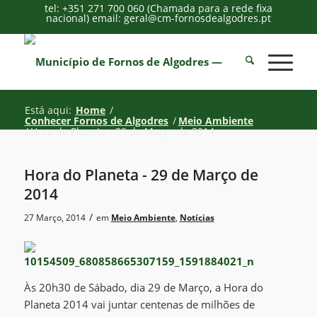
tel: +351 271 700 060 (Chamada para a rede fixa
nacional) email: geral@cm-fornosdealgodres.pt
Está aqui:
Home
/
Conhecer Fornos de Algodres
/
Meio Ambiente
/
Hora do Planeta - 29 de Março de 2014
Hora do Planeta - 29 de Março de
2014
/
27 Março, 2014
em
Meio Ambiente
,
Notícias
Às 20h30 de Sábado, dia 29 de Março, a Hora do
Planeta 2014 vai juntar centenas de milhões de