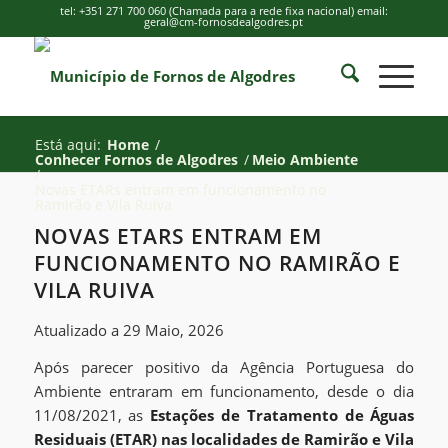
tel: +351 271 700 060 (Chamada para a rede fixa nacional) email:
geral@cm-fornosdealgodres.pt
Está aqui:
Home
/
Conhecer Fornos de Algodres
/
Meio Ambiente
/
Novas ETARs entram em funcionamento no
Ramirão e Vila Ruiva
NOVAS ETARS ENTRAM EM
FUNCIONAMENTO NO RAMIRÃO E
VILA RUIVA
Atualizado a 29 Maio, 2026
Após parecer positivo da Agência Portuguesa do
Ambiente entraram em funcionamento, desde o dia
11/08/2021, as
Estações de Tratamento de Águas
Residuais (ETAR) nas localidades de Ramirão e Vila