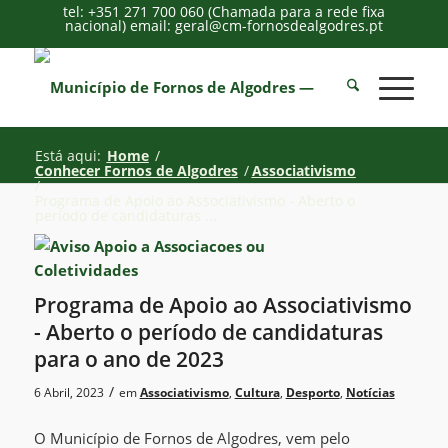
tel: +351 271 700 060 (Chamada para a rede fixa
nacional) email: geral@cm-fornosdealgodres.pt
Está aqui:
Home
/
Conhecer Fornos de Algodres
/
Associativismo
/
Programa de Apoio ao Associativismo - Aberto o
período de candidaturas ...
Programa de Apoio ao Associativismo
- Aberto o período de candidaturas
para o ano de 2023
/
6 Abril, 2023
em
Associativismo
,
Cultura
,
Desporto
,
Notícias
O Município de Fornos de Algodres, vem pelo