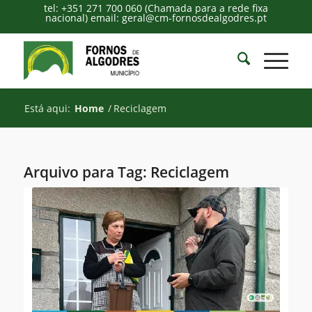
tel: +351 271 700 060 (Chamada para a rede fixa
nacional) email: geral@cm-fornosdealgodres.pt
Está aqui:
Home
/
Reciclagem
Arquivo para Tag:
Reciclagem