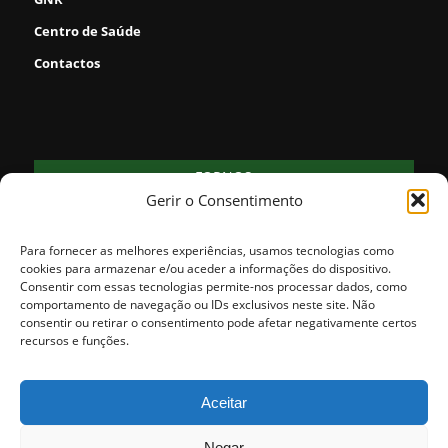
Centro de Saúde
Contactos
FORNOS
Gerir o Consentimento
22
clear sky
°
71% humidade
vento: 1m/s O
Para fornecer as melhores experiências, usamos tecnologias como
MAX 22 • MIN 22
cookies para armazenar e/ou aceder a informações do dispositivo.
Consentir com essas tecnologias permite-nos processar dados, como
comportamento de navegação ou IDs exclusivos neste site. Não
consentir ou retirar o consentimento pode afetar negativamente certos
31
28
25
25
24
°
°
°
°
°
recursos e funções.
SEX
SÁB
DOM
SEG
TER
Aceitar
Negar