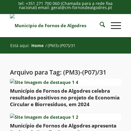
tel: +351 271 700 060 (Chamada para a rede fixa
nacional) email: geral@cm-fornosdealgodres.pt
Está aqui:
Home
/
(PM3)-(P07)/31
Arquivo para Tag:
(PM3)-(P07)/31
Município de Fornos de Algodres celebra
resultados positivos no projeto de Economia
Circular e Biorresíduos, em 2024
Município de Fornos de Algodres apresenta